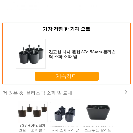
가장 저렴 한 가격 으로
견고한 나사 원형 87g 58mm 플라스
틱 소파 소파 발
계속하다
플라스틱 소파 발 교체
더 많은 것
SGS HDPE 쉽게
60mm 가구 교체
SGS 143g 115mm
SGS HD
연결 1" 소파 플라
나사 소파 다리 강
스크루 안 슬리프
연결 1" 