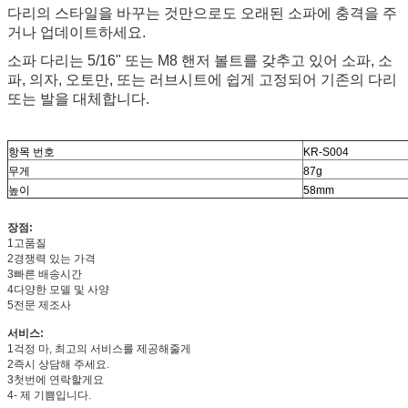
다리의 스타일을 바꾸는 것만으로도 오래된 소파에 충격을 주
거나 업데이트하세요.
소파 다리는 5/16" 또는 M8 핸저 볼트를 갖추고 있어 소파, 소
파, 의자, 오토만, 또는 러브시트에 쉽게 고정되어 기존의 다리
또는 발을 대체합니다.
항목 번호
KR-S004
무게
87g
높이
58mm
장점:
1고품질
2경쟁력 있는 가격
3빠른 배송시간
4다양한 모델 및 사양
5전문 제조사
서비스:
1걱정 마, 최고의 서비스를 제공해줄게
2즉시 상담해 주세요.
3첫번에 연락할게요
4- 제 기쁨입니다.