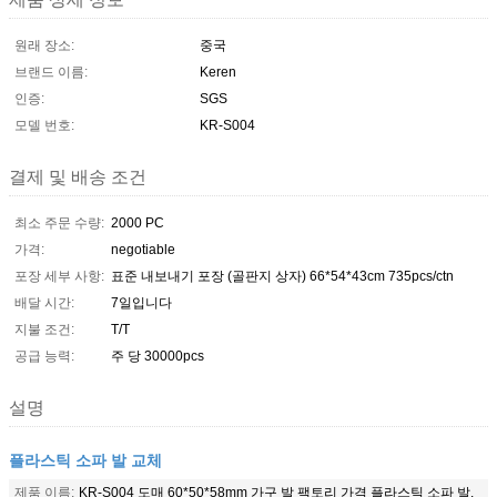
원래 장소:
중국
브랜드 이름:
Keren
인증:
SGS
모델 번호:
KR-S004
결제 및 배송 조건
최소 주문 수량:
2000 PC
가격:
negotiable
포장 세부 사항:
표준 내보내기 포장 (골판지 상자) 66*54*43cm 735pcs/ctn
배달 시간:
7일입니다
지불 조건:
T/T
공급 능력:
주 당 30000pcs
설명
플라스틱 소파 발 교체
제품 이름:
KR-S004 도매 60*50*58mm 가구 발 팩토리 가격 플라스틱 소파 발.