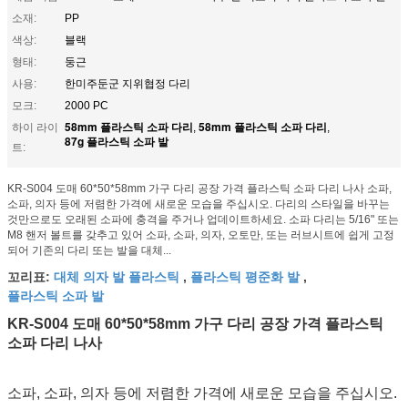
소재:
PP
색상:
블랙
형태:
둥근
사용:
한미주둔군 지위협정 다리
모크:
2000 PC
58mm 플라스틱 소파 다리
58mm 플라스틱 소파 다리
하이 라이
,
,
87g 플라스틱 소파 발
트:
KR-S004 도매 60*50*58mm 가구 다리 공장 가격 플라스틱 소파 다리 나사 소파,
소파, 의자 등에 저렴한 가격에 새로운 모습을 주십시오. 다리의 스타일을 바꾸는
것만으로도 오래된 소파에 충격을 주거나 업데이트하세요. 소파 다리는 5/16" 또는
M8 핸저 볼트를 갖추고 있어 소파, 소파, 의자, 오토만, 또는 러브시트에 쉽게 고정
되어 기존의 다리 또는 발을 대체...
대체 의자 발 플라스틱
플라스틱 평준화 발
꼬리표:
,
,
플라스틱 소파 발
KR-S004 도매 60*50*58mm 가구 다리 공장 가격 플라스틱
소파 다리 나사
소파, 소파, 의자 등에 저렴한 가격에 새로운 모습을 주십시오.